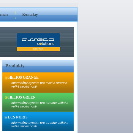
encie
Kontakty
Produkty
HELIOS ORANGE
Informačný systém pre malé a stredne
veľké spoločnosti
HELIOS GREEN
Informačný systém pre stredne veľké a
veľké spoločnosti
LCS NORIS
Informačný systém pre stredne veľké a
veľké spoločnosti