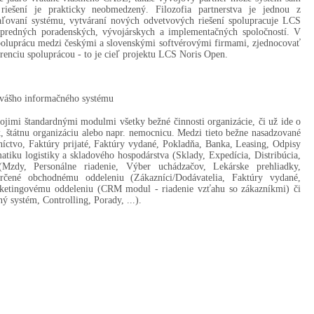
 riešení je prakticky neobmedzený. Filozofia partnerstva je jednou z
aľovaní systému, vytváraní nových odvetvových riešení spolupracuje LCS
popredných poradenských, vývojárskych a implementačných spoločností. V
poluprácu medzi českými a slovenskými softvérovými firmami, zjednocovať
urenciu spoluprácou - to je cieľ projektu LCS Noris Open.
 vášho informačného systému
jimi štandardnými modulmi všetky bežné činnosti organizácie, či už ide o
 štátnu organizáciu alebo napr. nemocnicu. Medzi tieto bežne nasadzované
íctvo, Faktúry prijaté, Faktúry vydané, Pokladňa, Banka, Leasing, Odpisy
atiku logistiky a skladového hospodárstva (Sklady, Expedícia, Distribúcia,
 (Mzdy, Personálne riadenie, Výber uchádzačov, Lekárske prehliadky,
rčené obchodnému oddeleniu (Zákazníci/Dodávatelia, Faktúry vydané,
rketingovému oddeleniu (CRM modul - riadenie vzťahu so zákazníkmi) či
systém, Controlling, Porady, ...).