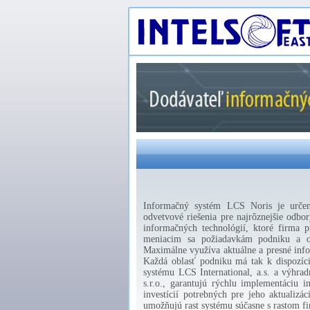
Informačný systém LCS Noris je určený
odvetvové riešenia pre najrôznejšie odbor
informačných technológií, ktoré firma p
meniacim sa požiadavkám podniku a otv
Maximálne využíva aktuálne a presné info
Každá oblasť podniku má tak k dispozíci
systému LCS International, a.s. a výhradn
s.r.o., garantujú rýchlu implementáci
investícií potrebných pre jeho aktualizá
umožňujú rast systému súčasne s rastom f