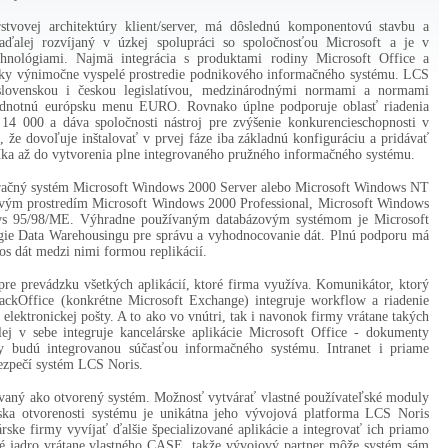
tvovej architektúry klient/server, má dôslednú komponentovú stavbu a
aďalej rozvíjaný v úzkej spolupráci so spoločnosťou Microsoft a je v
chnológiami. Najmä integrácia s produktami rodiny Microsoft Office a
cky výnimočne vyspelé prostredie podnikového informačného systému. LCS
slovenskou i českou legislatívou, medzinárodnými normami a normami
jednotnú európsku menu EURO. Rovnako úplne podporuje oblasť riadenia
4 000 a dáva spoločnosti nástroj pre zvýšenie konkurencieschopnosti v
 že dovoľuje inštalovať v prvej fáze iba základnú konfiguráciu a pridávať
níka až do vytvorenia plne integrovaného pružného informačného systému.
eračný systém Microsoft Windows 2000 Server alebo Microsoft Windows NT
zkovým prostredím Microsoft Windows 2000 Professional, Microsoft Windows
ws 95/98/ME. Výhradne používaným databázovým systémom je Microsoft
gie Data Warehousingu pre správu a vyhodnocovanie dát. Plnú podporu má
os dát medzi nimi formou replikácií.
re prevádzku všetkých aplikácií, ktoré firma využíva. Komunikátor, ktorý
ackOffice (konkrétne Microsoft Exchange) integruje workflow a riadenie
elektronickej pošty. A to ako vo vnútri, tak i navonok firmy vrátane takých
ej v sebe integruje kancelárske aplikácie Microsoft Office - dokumenty
 budú integrovanou súčasťou informačného systému. Intranet i priame
bezpečí systém LCS Noris.
vaný ako otvorený systém. Možnosť vytvárať vlastné používateľské moduly
ska otvorenosti systému je unikátna jeho vývojová platforma LCS Noris
ske firmy vyvíjať ďalšie špecializované aplikácie a integrovať ich priamo
é jadro vrátane vlastného CASE, takže vývojový partner môže systém sám