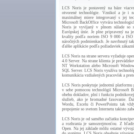
LCS Noris je postavený na báze viacvrs
otvorené technológie. Vznikol a je i n
maximálnej miere integrovaný s jej te
Microsoft BackOffice vytvára technologi
Noris je vyvíjaný v plnom súlade so 
Európskej únie. Je plne pripravený na 
kvality podľa noriem ISO 9 000 a ISO 1
náročných podmienkach. Je navrhnutý tak,
ďalšie aplikácie podľa požiadaviek zákaz
LCS Noris na strane servera vyžaduje op
4.0 Server. Na strane klienta je prevád
NT Workstation alebo Microsoft Windo
SQL Server. LCS Noris využíva technoló
komunikácia vzdialených pracovísk a pren
LCS Noris poskytuje jednotnú platformu p
v sebe pomocou technológií Microsoft B
obehu dokladov, plní i funkciu podnikovej 
služieb, ako je hromadné faxovanie. Ďal
Wordu, Excelu či PowerPointu tak vždy
prepojenie so svetom Internetu takisto za
LCS Noris je od samého začiatku koncipo
a rozhrania je samozrejmosťou. Z hľadi
Open. Na jej základe môžu ostatné vývojár
do systému. LCS Noris obsahuje vývojov