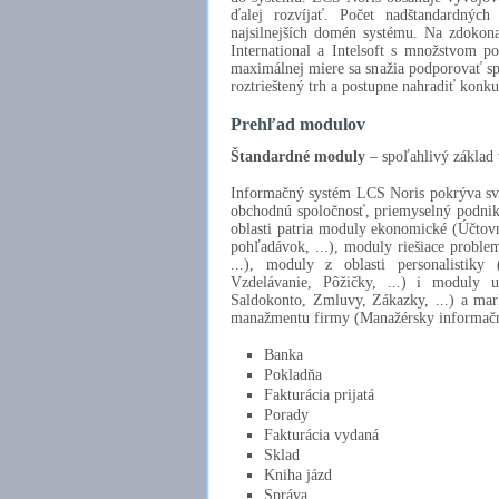
ďalej rozvíjať. Počet nadštandardných
najsilnejších domén systému. Na zdokon
International a Intelsoft s množstvom 
maximálnej miere sa snažia podporovať s
roztrieštený trh a postupne nahradiť konk
Prehľad modulov
Štandardné moduly
– spoľahlivý základ
Informačný systém LCS Noris pokrýva svo
obchodnú spoločnosť, priemyselný podnik,
oblasti patria moduly ekonomické (Účtovn
pohľadávok, ...), moduly riešiace problem
...), moduly z oblasti personalistiky
Vzdelávanie, Pôžičky, ...) i moduly u
Saldokonto, Zmluvy, Zákazky, ...) a ma
manažmentu firmy (Manažérsky informačný 
Banka
Pokladňa
Fakturácia prijatá
Porady
Fakturácia vydaná
Sklad
Kniha jázd
Správa