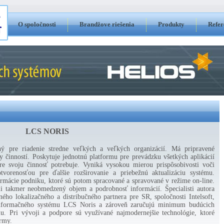
O spoločnosti
Brandžove riešenia
Produkty
Refer
LCS NORIS
 pre riadenie stredne veľkých a veľkých organizácií. Má pripravené
y činností. Poskytuje jednotnú platformu pre prevádzku všetkých aplikácií
re svoju činnosť potrebuje. Vyniká vysokou mierou prispôsobivosti voči
orenosťou pre ďalšie rozširovanie a priebežnú aktualizáciu systému.
rmácie podniku, ktoré sú potom spracované a spravované v režime on-line.
i takmer neobmedzený objem a podrobnosť informácií. Špecialisti autora
ého lokalizačného a distribučného partnera pre SR, spoločnosti Intelsoft,
u informačného systému LCS Noris a zároveň zaručujú minimum budúcich
ciu. Pri vývoji a podpore sú využívané najmodernejšie technológie, ktoré
irmy.