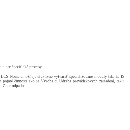
nia pre špecifické procesy
LCS Noris umožňuje efektívne vytvárať špecializované moduly tak, že IS
 pojaté činnosti ako je Výroba či Údržba prevádzkových zariadení, tak i
r. Zber odpadu.