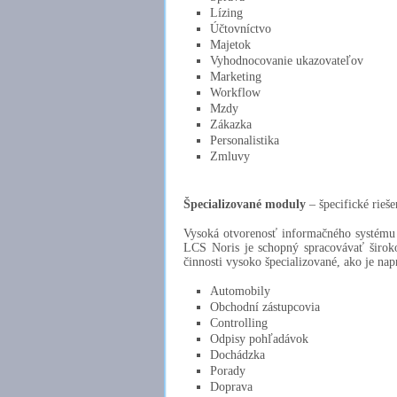
Lízing
Účtovníctvo
Majetok
Vyhodnocovanie ukazovateľov
Marketing
Workflow
Mzdy
Zákazka
Personalistika
Zmluvy
Špecializované moduly
– špecifické rieše
Vysoká otvorenosť informačného systému 
LCS Noris je schopný spracovávať široko
činnosti vysoko špecializované, ako je nap
Automobily
Obchodní zástupcovia
Controlling
Odpisy pohľadávok
Dochádzka
Porady
Doprava