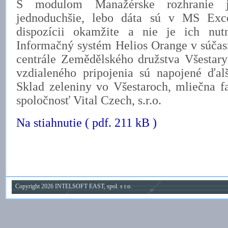
S modulom Manažérske rozhranie j
jednoduchšie, lebo dáta sú v MS Exce
dispozícii okamžite a nie je ich nut
Informačný systém Helios Orange v súčasn
centrále Zemědělského družstva Všestar
vzdialeného pripojenia sú napojené ďal
Sklad zeleniny vo Všestaroch, mliečna 
spoločnosť Vital Czech, s.r.o.
Na stiahnutie ( pdf. 211 kB )
Copyright 2026 INTELSOFT EAST, spol. s r.o.