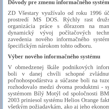
Dôvody pre zmenu informačného systé
ZD Všestary využívalo od roku 1996 ú
prostredí MS DOS. Rýchly rast druž
organizácia práce s dôrazom na man
dynamický vývoj počítačových techn
zavedenia nového informačného systém
špecifickým nárokom tohto odboru.
Výber nového informačného systému
V obmedzenej škále podnikových infor
boli v danej chvíli schopné zvládnu
poľnohospodárstva a súčasne boli na tuz
rozhodovalo medzi dvoma produktmi - s
systémom Bílý Motýl od spoločnosti BM 
2003 priniesol systému Helios Orange fak
všetkým požiadavkám, ako aj jeho ekono