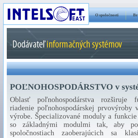
O spoločnosti
Br
POĽNOHOSPODÁRSTVO v systém
Oblasť poľnohospodárstva rozširuje f
riadenie poľnohospodárskej prvovýroby v 
výrobe. Špecializované moduly a funkcie 
so základnými modulmi tak, aby pok
spoločnostiach zaoberajúcich sa kla