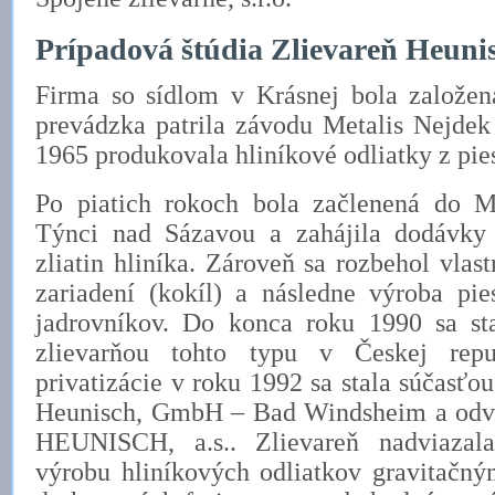
Prípadová štúdia Zlievareň Heuni
Firma so sídlom v Krásnej bola založe
prevádzka patrila závodu Metalis Nejdek
1965 produkovala hliníkové odliatky z pi
Po piatich rokoch bola začlenená do M
Týnci nad Sázavou a zahájila dodávky 
zliatin hliníka. Zároveň sa rozbehol vlas
zariadení (kokíl) a následne výroba pie
jadrovníkov. Do konca roku 1990 sa st
zlievarňou tohto typu v Českej rep
privatizácie v roku 1992 sa stala súčasť
Heunisch, GmbH – Bad Windsheim a odvt
HEUNISCH, a.s.. Zlievareň nadviazala
výrobu hliníkových odliatkov gravitačný