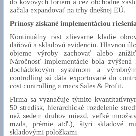
do kovových foriem a cez obchodné zas
začala expandovať na trhy dnešnej EÚ.
Prínosy získané implementáciou riešeni
Kontinuálny rast zlievarne kladie obr
daňovú a skladovú evidenciu. Hlavnou úlo
objeme výroby zachovať alebo znížiť 
Náročnosť implementácie bola zvýšená i
dochádzkovým systémom a výrobný
controlling sú dáta exportované do cont
cost controlling a macs Sales & Profit.
Firma sa vyznačuje týmito kvantitatívny
50 stredísk, hierarchické rozdelenie stred
než sedem druhov miezd, veľké množstv
mzda, prémie atď.), štyri skladové m
skladovými položkami.