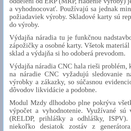
oddelení od ERP (MRP, riadenie výroby) j
a vyhodnocovať. Používajú sa jednak min
požiadaviek výroby. Skladové karty sú re
do výroby.
Výdajňa náradia tu je funkčnou nadstavb
zápožičky a osobné karty. Všetok materiá
sklad a výdajňa si ho odoberá prevodom.
Výdajňa náradia CNC hala rieši problém,
na náradie CNC vyžadujú sledovanie ná
výrobky a zákazky, so súčasnou evidenci
dôvodov likvidácie a podobne.
Modul Mzdy dlhodobo plne pokrýva všet
výpočet a vyhodnotenie. Využívané sú v
(RELDP, prihlášky a odhlášky, ISPV).
niekoľko desiatok zostáv z generátor