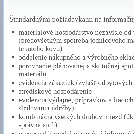
Štandardnými požiadavkami na informačný
materiálové hospodárstvo nezávislé od
(predovšetkým spotreba jednicového ma
tekutého kovu)
oddelenie nákupného a výrobného skla
porovnanie plánovanej a skutočnej spo
materiálu
evidencia zákaziek (zvlášť odbytových
strediskové hospodárenie
evidencia výdajne, prípravkov a liacich
sledovania údržby)
kombinácia všetkých druhov miezd (úko
správna atď.)
prenosy dát medzi viacerými informač