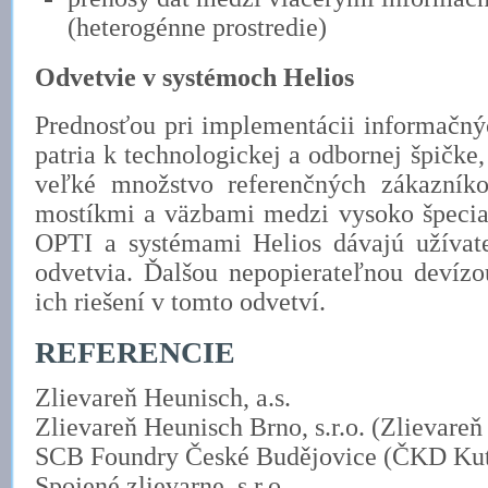
(heterogénne prostredie)
Odvetvie v systémoch Helios
Prednosťou pri implementácii informačný
patria k technologickej a odbornej špičke,
veľké množstvo referenčných zákazníko
mostíkmi a väzbami medzi vysoko špeci
OPTI a systémami Helios dávajú užívat
odvetvia. Ďalšou nepopierateľnou devízo
ich riešení v tomto odvetví.
REFERENCIE
Zlievareň Heunisch, a.s.
Zlievareň Heunisch Brno, s.r.o. (Zlievar
SCB Foundry České Budějovice (ČKD Kut
Spojené zlievarne, s.r.o.