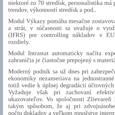
niektoré zo 70 stredísk, personalistika má
trendov, výkonností stredísk a pod..
Modul Výkazy pomáha mesačne zostavova
a strát, v súčasnosti sa uvažuje o využ
(IFRS) pre controlling nákladov v EU
rozdiely.
Modul Intrastat automaticky načíta ex
zahraničia je čiastočne prepojený s mate
Moderný podnik sa už dnes pri zabezpeče
ekonomiky nezameriava na jednostranné
totiž vedie k úplnej degradácii účtovných
Vyžaduje však pri zachovaní efektivi
ukazovateľov. Vo spoločnosti Zlievareň H
takým spôsobom, že aj pri zdvojnásobe
počtu dokladov a veľkom množstve intern