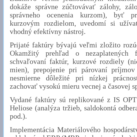
dokáže správne zúčtovávať zálohy, zál
správneho ocenenia kurzom), byť pr
kurzovým rozdielom, uvedomí si užívat
vhodný efektívny nástroj.
Prijaté faktúry bývajú veľmi zložito roz
Okamžitý prehľad o nezaplatených f
schvaľovaní faktúr, kurzové rozdiely (n
mien), prepojenie pri párovaní príjmov
nesmierne dôležité pri nízkej prácnos
zachovať vysokú mieru vecnej a časovej sp
Vydané faktúry sú replikované z IS OPT
Heliose (analýza tržieb, saldokontá odber
pod.).
Implementácia Materiálového hospodárstv