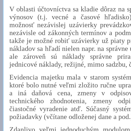
V oblasti účtovníctva sa kladie dôraz na 
výnosov (t.j. vecné a časové hľadisko
možnosť nezávislej uzávierky prevádzk
nezávisle od zákonných termínov a podmi
takže je možné robiť uzávierky už piaty p
nákladov sa hľadí nielen napr. na správne 
ale zároveň sú náklady správne prirad
jednicové náklady, režijné, mimo sadzbu, č
Evidencia majetku mala v starom systé
ktoré bolo nutné veľmi zložito ručne upr
a iná daňová cena, zmeny v odpisova
technického zhodnotenia, zmeny odpi
čiastočné vyradenie atď. Súčasný systé
požiadavky (včítane odloženej dane a pod.
Zdanlivo veľmi jednoduchým modulom